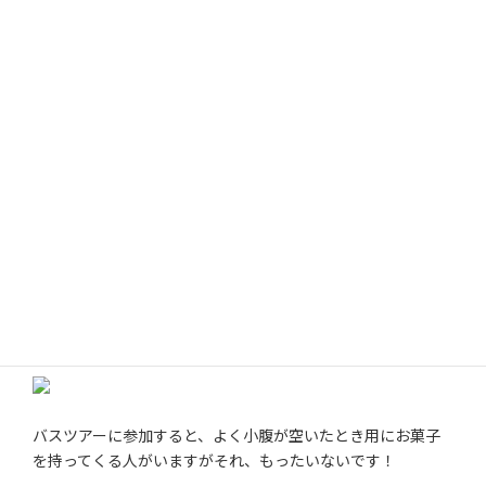
その4：靴は運動靴で！
バスツアーは案外歩くものが多いので、歩きやすい靴を履い
ていくことをおすすめします。
やはり、一番おすすめは運動靴です。夏場は、歩きやすけれ
ばサンダルもアリですがヒールは避けた方が無難です。
その５：おやつは現地調達の方がおすす
め！
バスツアーに参加すると、よく小腹が空いたとき用にお菓子
を持ってくる人がいますがそれ、もったいないです！